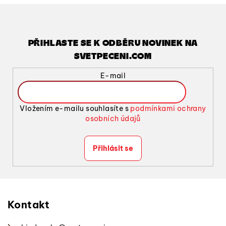
PŘIHLASTE SE K ODBĚRU NOVINEK NA
SVETPECENI.COM
E-mail
Vložením e-mailu souhlasíte s
podmínkami ochrany
osobních údajů
Přihlásit se
Z
á
p
Kontakt
a