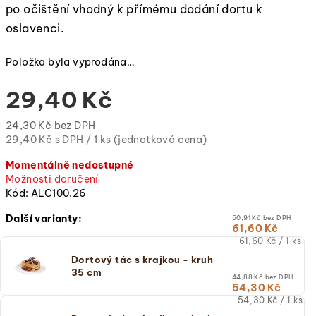
po očištění vhodný k přímému dodání dortu k
oslavenci.
Položka byla vyprodána…
29,40 Kč
24,30 Kč bez DPH
Měrná
29,40 Kč s DPH / 1 ks (jednotková cena)
cena:
Momentálně nedostupné
(jednotková
Možnosti doručení
cena)
Kód:
ALC100.26
Další varianty:
50,91 Kč bez DPH
61,60 Kč
Měrná
61,60 Kč / 1 ks
cena:
Dortový tác s krajkou - kruh
(jednotková
35 cm
cena)
44,88 Kč bez DPH
54,30 Kč
Měrná
54,30 Kč / 1 ks
cena: