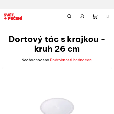
Přejít
na
obsah
Nákupn
Hledat
Přihlášení
Dortový tác s krajkou -
košík
kruh 26 cm
Průměrné
Neohodnoceno
Podrobnosti hodnocení
hodnocení
produktu
je
0,0
z
5
hvězdiček.