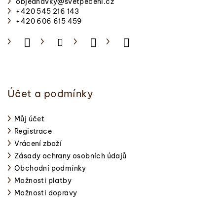
objednavky
@
svetpeceni.cz
t
+420 545 216 143
í
+420 606 615 459
Účet a podmínky
Můj účet
Registrace
Vrácení zboží
Zásady ochrany osobních údajů
Obchodní podmínky
Možnosti platby
Možnosti dopravy