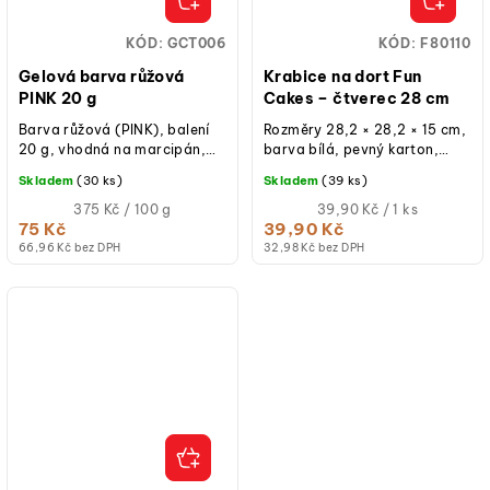
KÓD:
GCT006
KÓD:
F80110
Gelová barva růžová
Krabice na dort Fun
PINK 20 g
Cakes – čtverec 28 cm
Barva růžová (PINK), balení
Rozměry 28,2 × 28,2 × 15 cm,
20 g, vhodná na marcipán,
barva bílá, pevný karton,
fondán, krémy i královskou
oddělené víko,
Skladem
(30 ks)
Skladem
(39 ks)
polevu, dávkování 7,5 g/1 kg,
znovupoužitelná při běžném
bez...
Měrná
použití, balení 1 ks.
Měrná
375 Kč / 100 g
39,90 Kč / 1 ks
cena:
cena:
75 Kč
39,90 Kč
(jednotková
(jednotková
66,96 Kč bez DPH
32,98 Kč bez DPH
cena)
cena)