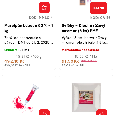
Detail
KÓD:
MML014
KÓD:
CA176
Marcipán Lubeca 52 % - 1
Svíčky – Dlouhé růžový
kg
mramor (6 ks) PME
Zboží od dodavatele s
Výška: 18 cm, barva: růžový
původní DMT do 21. 2. 2025,
mramor, obsah balení: 6 ks
na základě kontroly kvality
svíček + držáky na svíčky,
Skladem
(24 ks)
Momentálně nedostupné
trvanlivost prodloužena...
ideální pro zdobení dortů k...
Měrná
Měrná
49,21 Kč / 100 g
15,25 Kč / 1 ks
cena:
cena:
492,10 Kč
91,50 Kč
123,40 Kč
(jednotková
(jednotková
439,38 Kč bez DPH
75,62 Kč bez DPH
cena)
cena)