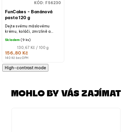
KÓD:
F56230
FunCakes - Banánová
pasta 120 g
Dejte svému máslovému
krému, koláči, zmrzlině a
různým náplním lahodnou
Skladem
(9 ks)
chuť s touto pastou s
banánovou příchutí od...
Měrná
130,67 Kč / 100 g
cena:
156,80 Kč
(jednotková
140 Kč bez DPH
cena)
High-contrast mode
MOHLO BY VÁS ZAJÍMAT