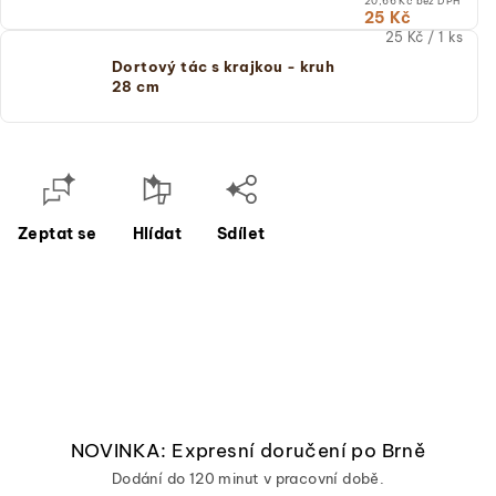
20,66 Kč bez DPH
25 Kč
Měrná
25 Kč / 1 ks
cena:
Dortový tác s krajkou - kruh
(jednotková
28 cm
cena)
Zeptat se
Hlídat
Sdílet
NOVINKA: Expresní doručení po Brně
Dodání do 120 minut v pracovní době.