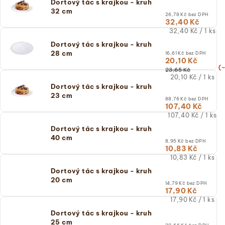
Dortový tác s krajkou - kruh
(jednotková
32 cm
cena)
26,78 Kč bez DPH
32,40 Kč
Měrná
32,40 Kč / 1 ks
cena:
Dortový tác s krajkou - kruh
(jednotková
28 cm
16,61 Kč bez DPH
cena)
20,10 Kč
(
23,65 Kč
Měrná
20,10 Kč / 1 ks
cena:
Dortový tác s krajkou - kruh
(jednotková
23 cm
88,76 Kč bez DPH
cena)
107,40 Kč
Měrná
107,40 Kč / 1 ks
cena:
Dortový tác s krajkou - kruh
(jednotková
40 cm
cena)
8,95 Kč bez DPH
10,83 Kč
Měrná
10,83 Kč / 1 ks
cena:
Dortový tác s krajkou - kruh
(jednotková
20 cm
cena)
14,79 Kč bez DPH
17,90 Kč
Měrná
17,90 Kč / 1 ks
cena:
Dortový tác s krajkou - kruh
(jednotková
25 cm
cena)