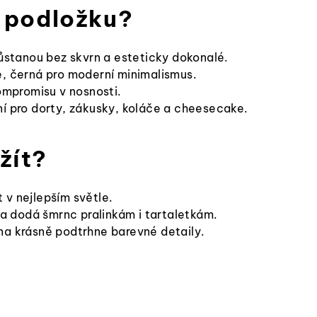
o podložku?
ůstanou bez skvrn a esteticky dokonalé.
e, černá pro moderní minimalismus.
mpromisu v nosnosti.
í pro dorty, zákusky, koláče a cheesecake.
žít?
 v nejlepším světle.
a dodá šmrnc pralinkám i tartaletkám.
na krásně podtrhne barevné detaily.