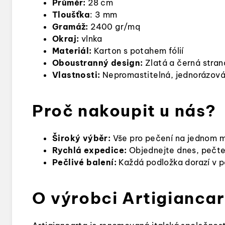
Průměr:
28 cm
Tloušťka
: 3 mm
Gramáž:
2400 gr/mq
Okraj:
vlnka
Materiál:
Karton s potahem fólií
Oboustranný design:
Zlatá a černá stran
Vlastnosti:
Nepromastitelná, jednorázov
Proč nakoupit u nás?
Široký výběr:
Vše pro pečení na jednom m
Rychlá expedice:
Objednejte dnes, pečte 
Pečlivé balení:
Každá podložka dorazí v p
O výrobci Artigianca