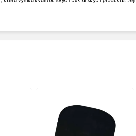
která vyniká kvalitou svých cukrářských produktů. Její p