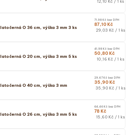
Měrná
12,10 Kč / 1 ks
cena:
(jednotková
cena)
71,98 Kč bez DPH
87,10 Kč
latočerná O 36 cm, výška 3 mm 3 ks
Měrná
29,03 Kč / 1 ks
cena:
(jednotková
cena)
41,98 Kč bez DPH
50,80 Kč
latočerná O 20 cm, výška 3 mm 5 ks
Měrná
10,16 Kč / 1 ks
cena:
(jednotková
cena)
29,67 Kč bez DPH
35,90 Kč
latočerná O 40 cm, výška 3 mm
Měrná
35,90 Kč / 1 ks
cena:
(jednotková
cena)
64,46 Kč bez DPH
78 Kč
latočerná O 26 cm, výška 3 mm 5 ks
Měrná
15,60 Kč / 1 ks
cena:
(jednotková
cena)