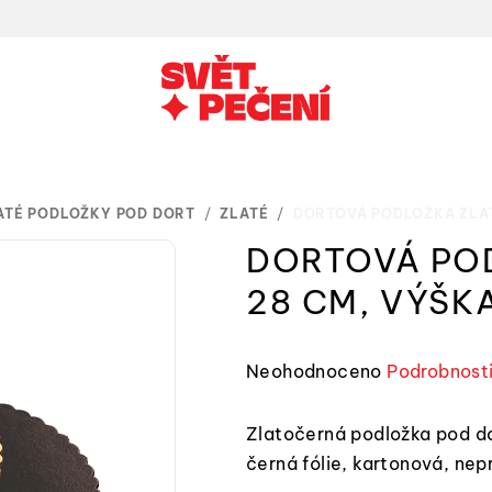
ATÉ PODLOŽKY POD DORT
/
ZLATÉ
/
DORTOVÁ PODLOŽKA ZLAT
DORTOVÁ PO
28 CM, VÝŠKA
Průměrné
Neohodnoceno
Podrobnost
hodnocení
produktu
Zlatočerná podložka pod do
je
černá fólie, kartonová, nep
0,0