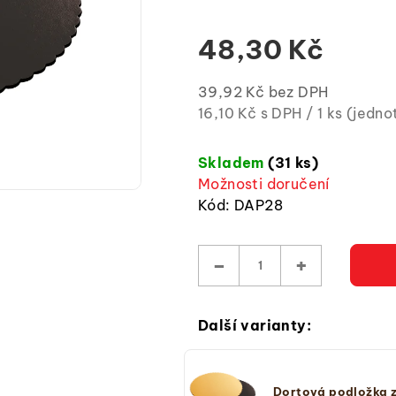
z
5
48,30 Kč
hvězdiček.
39,92 Kč bez DPH
Měrná
16,10 Kč s DPH / 1 ks (jedn
cena:
(jednotková
Skladem
(31 ks)
cena)
Možnosti doručení
Kód:
DAP28
−
+
Další varianty:
Dortová podložka z