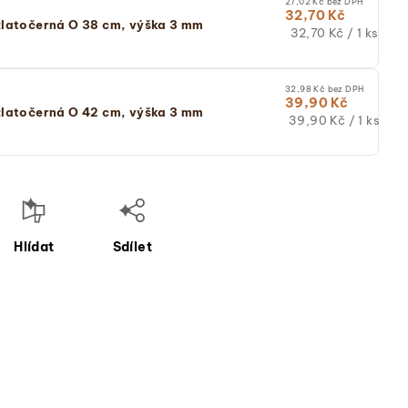
27,02 Kč bez DPH
32,70 Kč
latočerná O 38 cm, výška 3 mm
Měrná
32,70 Kč / 1 ks
cena:
(jednotková
cena)
32,98 Kč bez DPH
39,90 Kč
latočerná O 42 cm, výška 3 mm
Měrná
39,90 Kč / 1 ks
cena:
(jednotková
cena)
Hlídat
Sdílet