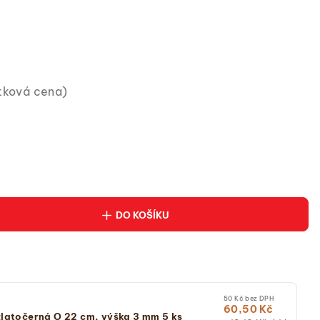
otková cena)
DO KOŠÍKU
50 Kč bez DPH
60,50 Kč
latočerná O 22 cm, výška 3 mm 5 ks