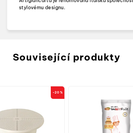
Artigiancarta je renomovaná italská společnost, 
stylovému designu.
Související produkty
–20 %