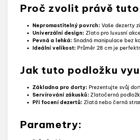
Proč zvolit právě tut
Nepromastitelný povrch:
Vaše dezerty z
Univerzální design:
Zlato pro luxusní akc
Pevná a lehká:
Snadná manipulace bez ko
Ideální velikost:
Průměr 28 cm je perfektn
Jak tuto podložku vyu
Základna pro dorty:
Prezentujte svůj dort
Servírování zákusků:
Zlatočerná podložk
Při focení dezertů:
Zlatá nebo černá stra
Parametry: