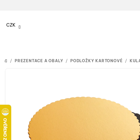
Přejít
na
CZK
obsah
/
PREZENTACE A OBALY
/
PODLOŽKY KARTONOVÉ
/
KUL
DOMŮ