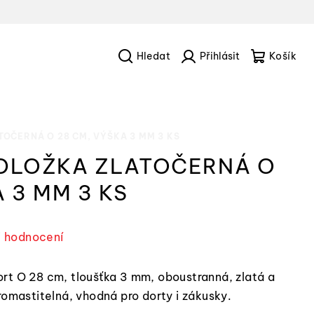
Hledat
Přihlášení
Náku
košík
OČERNÁ O 28 CM, VÝŠKA 3 MM 3 KS
DLOŽKA ZLATOČERNÁ O
 3 MM 3 KS
i hodnocení
rt O 28 cm, tloušťka 3 mm, oboustranná, zlatá a
romastitelná, vhodná pro dorty i zákusky.