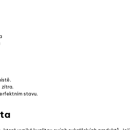
a
á
ístě.
zítra.
erfektním stavu.
rta