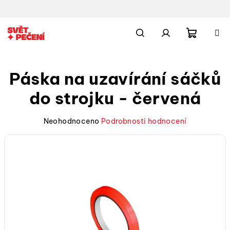
Přejít
na
obsah
Nákupn
Hledat
Přihlášení
Páska na uzavírání sáčků
košík
do strojku - červená
Průměrné
Neohodnoceno
Podrobnosti hodnocení
hodnocení
produktu
je
0,0
z
5
hvězdiček.