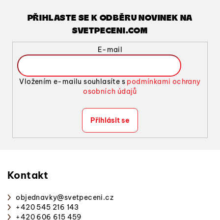
PŘIHLASTE SE K ODBĚRU NOVINEK NA
SVETPECENI.COM
E-mail
Vložením e-mailu souhlasíte s
podmínkami ochrany
osobních údajů
Přihlásit se
Z
á
p
Kontakt
a
objednavky
@
svetpeceni.cz
t
+420 545 216 143
í
+420 606 615 459