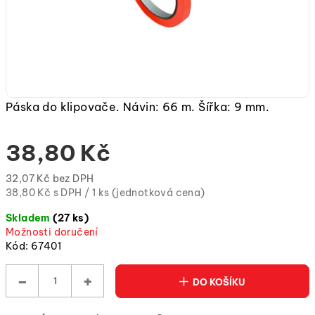
Páska do klipovače. Návin: 66 m. Šířka: 9 mm.
38,80 Kč
32,07 Kč bez DPH
Měrná
38,80 Kč s DPH / 1 ks (jednotková cena)
cena:
Skladem
(27 ks)
(jednotková
Možnosti doručení
cena)
Kód:
67401
−
+
DO KOŠÍKU