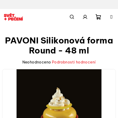
Přejít
na
obsah
Nákupn
Hledat
Přihlášení
PAVONI Silikonová forma
košík
Round - 48 ml
Průměrné
Neohodnoceno
Podrobnosti hodnocení
hodnocení
produktu
je
0,0
z
5
hvězdiček.