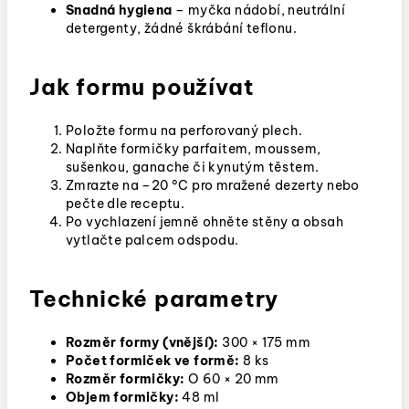
Snadná hygiena
– myčka nádobí, neutrální
detergenty, žádné škrábání teflonu.
Jak formu používat
Položte formu na perforovaný plech.
Naplňte formičky parfaitem, moussem,
sušenkou, ganache či kynutým těstem.
Zmrazte na –20 °C pro mražené dezerty nebo
pečte dle receptu.
Po vychlazení jemně ohněte stěny a obsah
vytlačte palcem odspodu.
Technické parametry
Rozměr formy (vnější):
300 × 175 mm
Počet formiček ve formě:
8 ks
Rozměr formičky:
O 60 × 20 mm
Objem formičky:
48 ml