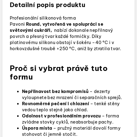
Detailní popis produktu
Profesionální silikonová forma
Pavoni
Round,
vytvořená v
e spolupráci se
světovými cukráři,
nabízí dokonale nepřilnavý
povrch a přesný tvar každé formičky. Díky
platinovému silikonu obstojí v šokéru –40 °C i v
horkovzdušné troubě +250 °C, aniž by ztratila tvar.
Proč si vybrat právě tuto
formu
Nepřilnavost bez kompromisů
– dezerty
vyloupnete bez mrazení či separačních sprejů.
Rovnoměrné pečení i chlazení
– tenké stěny
vedou teplo stejně jako chlad.
Odolnost v profesionálním provozu
– forma
zvládne stovky cyklů, neabsorbuje pachy.
Úspora místa
– pružný materiál dovolí formy
stohovat či jemně stočit.