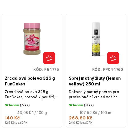
KÓD:
F54775
KÓD:
FP044760
Zrcadlová poleva 325 g
Sprej matný žlutý (lemon
FunCakes
yellow) 250 ml
Zrcadlová poleva 325 g
Dokonalý matný povrch pro
FunCakes, hotová k použití,
profesionální vzhled vašich
lesklý efekt na dorty, lze
dezertů Matný sprej žlutý od
Skladem
(6 ks)
Skladem
(9 ks)
obarvit, vhodná pro vegany,
Via delle Arti je perfektní...
na mražené...
Měrná
Měrná
43,08 Kč / 100 g
107,52 Kč / 100 ml
cena:
cena:
140 Kč
268,80 Kč
(jednotková
(jednotková
125 Kč bez DPH
240 Kč bez DPH
cena)
cena)