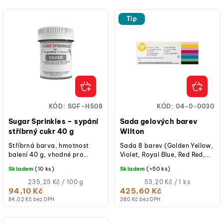
Tip
KÓD:
SGF-H508
KÓD:
04-0-0030
Sugar Sprinkles – sypání
Sada gelových barev
stříbrný cukr 40 g
Wilton
Stříbrná barva, hmotnost
Sada 8 barev (Golden Yellow,
balení 40 g, vhodné pro
Violet, Royal Blue, Red Red,
vegetariány a vegany, košer
Pink, Leaf Green, Ivory,
Skladem
(10 ks)
Skladem
(>50 ks)
certifikace, jemné cukrové
Black), vysoce
sypání na...
Měrná
koncentrované,...
Měrná
235,25 Kč / 100 g
53,20 Kč / 1 ks
cena:
cena:
94,10 Kč
425,60 Kč
(jednotková
(jednotková
84,02 Kč bez DPH
380 Kč bez DPH
cena)
cena)