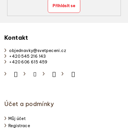
Přihlásit se
Z
á
p
Kontakt
a
objednavky
@
svetpeceni.cz
t
+420 545 216 143
í
+420 606 615 459
Účet a podmínky
Můj účet
Registrace