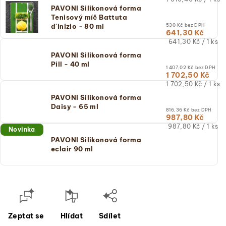
cena:
PAVONI Silikonová forma
(jednotková
Tenisový míč Battuta
cena)
d'inizio - 80 ml
530 Kč bez DPH
641,30 Kč
Měrná
641,30 Kč / 1 ks
cena:
PAVONI Silikonová forma
(jednotková
Pill - 40 ml
cena)
1 407,02 Kč bez DPH
1 702,50 Kč
Měrná
1 702,50 Kč / 1 ks
cena:
PAVONI Silikonová forma
(jednotková
Daisy - 65 ml
cena)
816,36 Kč bez DPH
987,80 Kč
Měrná
987,80 Kč / 1 ks
Novinka
cena:
PAVONI Silikonová forma
(jednotková
eclair 90 ml
cena)
Zeptat se
Hlídat
Sdílet