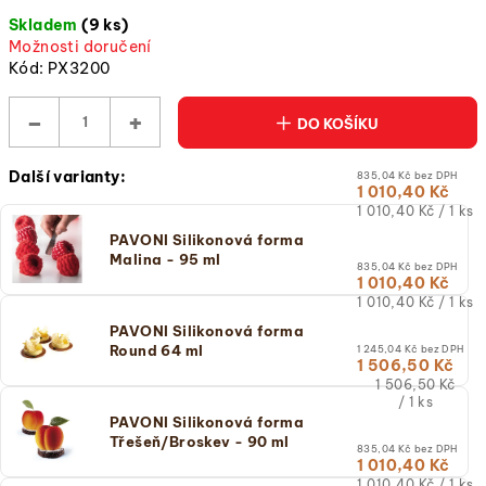
cena:
Skladem
(9 ks)
(jednotková
Možnosti doručení
cena)
Kód:
PX3200
−
+
DO KOŠÍKU
Další varianty:
835,04 Kč bez DPH
1 010,40 Kč
Měrná
1 010,40 Kč / 1 ks
cena:
PAVONI Silikonová forma
(jednotková
Malina - 95 ml
cena)
835,04 Kč bez DPH
1 010,40 Kč
Měrná
1 010,40 Kč / 1 ks
cena:
PAVONI Silikonová forma
(jednotková
Round 64 ml
1 245,04 Kč bez DPH
cena)
1 506,50 Kč
Měrná
1 506,50 Kč
cena:
/ 1 ks
(jednotková
PAVONI Silikonová forma
cena)
Třešeň/Broskev - 90 ml
835,04 Kč bez DPH
1 010,40 Kč
Měrná
1 010,40 Kč / 1 ks