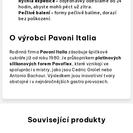
Rychlá expedice –
objednávky odesíláme do 24
hodin, abyste mohli péct už zítra.
Pečlivé balení –
formy pečlivě balíme, dorazí
bez poškození.
O výrobci Pavoni Italia
Rodinná firma
Pavoni Italia
zásobuje špičkové
cukráře již od roku 1980. Je průkopníkem
platinových
silikonových forem Pavoflex
, které vznikají ve
spolupráci s mistry, jako jsou Cedric Grolet nebo
Antonio Bachour. Výsledkem jsou inovativní tvary
obstojné i v nejnáročnějších gastro provozech.
Související produkty