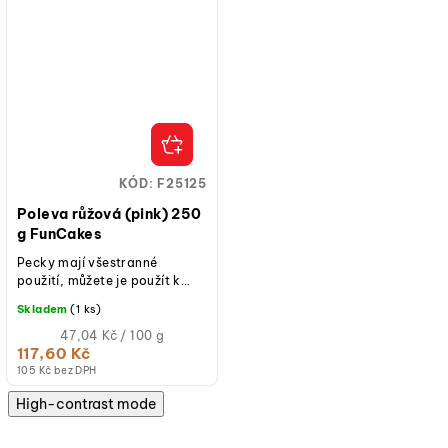
KÓD:
F25125
Poleva růžová (pink) 250
g FunCakes
Pecky mají všestranné
použití, můžete je použít k
namáčení ovoce,
Skladem
(1 ks)
marshmallow a
sušenek. Využít je ale můžete i
Měrná
47,04 Kč / 100 g
cena:
117,60 Kč
na...
(jednotková
105 Kč bez DPH
cena)
High-contrast mode