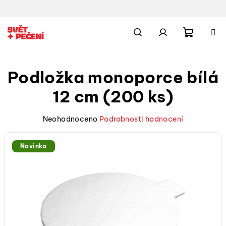
Přejít
na
obsah
Nákupn
Hledat
Přihlášení
Podložka monoporce bílá
košík
12 cm (200 ks)
Průměrné
Neohodnoceno
Podrobnosti hodnocení
hodnocení
produktu
Novinka
je
0,0
z
5
hvězdiček.