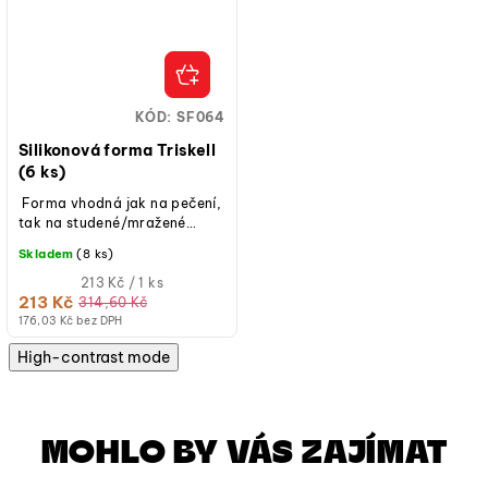
KÓD:
SF064
Silikonová forma Triskell
(6 ks)
Forma vhodná jak na pečení,
tak na studené/mražené
dezerty.
Skladem
(8 ks)
Měrná
213 Kč / 1 ks
cena:
213 Kč
314,60 Kč
(jednotková
176,03 Kč bez DPH
cena)
High-contrast mode
MOHLO BY VÁS ZAJÍMAT