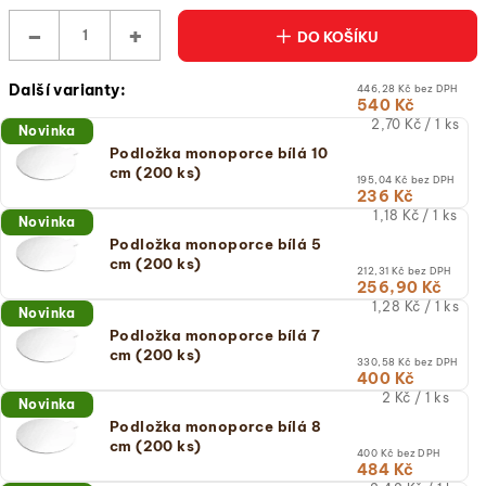
−
+
DO KOŠÍKU
Další varianty:
446,28 Kč bez DPH
540 Kč
Měrná
2,70 Kč / 1 ks
Novinka
cena:
Podložka monoporce bílá 10
(jednotková
cm (200 ks)
cena)
195,04 Kč bez DPH
236 Kč
Měrná
1,18 Kč / 1 ks
Novinka
cena:
Podložka monoporce bílá 5
(jednotková
cm (200 ks)
cena)
212,31 Kč bez DPH
256,90 Kč
Měrná
1,28 Kč / 1 ks
Novinka
cena:
Podložka monoporce bílá 7
(jednotková
cm (200 ks)
cena)
330,58 Kč bez DPH
400 Kč
Měrná
2 Kč / 1 ks
Novinka
cena:
Podložka monoporce bílá 8
(jednotková
cm (200 ks)
cena)
400 Kč bez DPH
484 Kč