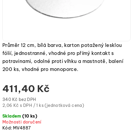
Průměr 12 cm, bílá barva, karton potažený lesklou
fólií, jednostranné, vhodné pro přímý kontakt s
potravinami, odolné proti vlhku a mastnotě, balení
200 ks, vhodné pro monoporce.
411,40 Kč
340 Kč bez DPH
Měrná
2,06 Kč s DPH / 1 ks (jednotková cena)
cena:
Skladem
(10 ks)
(jednotková
Možnosti doručení
cena)
Kód:
MV4887