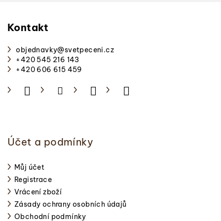
Z
á
p
Kontakt
a
objednavky
@
svetpeceni.cz
t
+420 545 216 143
í
+420 606 615 459
Účet a podmínky
Můj účet
Registrace
Vrácení zboží
Zásady ochrany osobních údajů
Obchodní podmínky