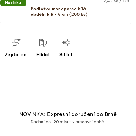
Měrná
2,42 Kč / 1 ks
Novinka
cena:
Podložka monoporce bílá
(jednotková
obdélník 9 × 5 cm (200 ks)
cena)
Zeptat se
Hlídat
Sdílet
NOVINKA: Expresní doručení po Brně
Dodání do 120 minut v pracovní době.