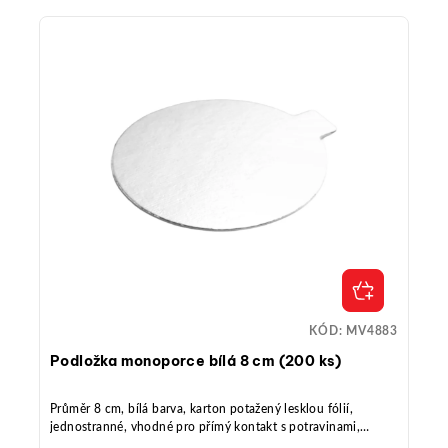
KÓD:
MV4883
Podložka monoporce bílá 8 cm (200 ks)
Průměr 8 cm, bílá barva, karton potažený lesklou fólií,
jednostranné, vhodné pro přímý kontakt s potravinami,
odolné proti vlhku a mastnotě, balení 200 ks, vhodné pro