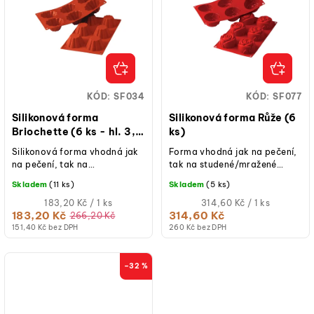
KÓD:
SF034
KÓD:
SF077
Silikonová forma
Silikonová forma Růže (6
Briochette (6 ks - hl. 3,7
ks)
cm)
Silikonová forma vhodná jak
Forma vhodná jak na pečení,
na pečení, tak na
tak na studené/mražené
studené/mražené dezerty.
dezerty.
Skladem
(11 ks)
Skladem
(5 ks)
Měrná
Měrná
183,20 Kč / 1 ks
314,60 Kč / 1 ks
cena:
cena:
183,20 Kč
314,60 Kč
266,20 Kč
(jednotková
(jednotková
151,40 Kč bez DPH
260 Kč bez DPH
cena)
cena)
–32 %