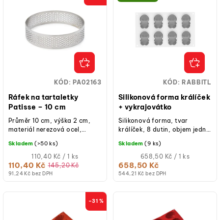
KÓD:
PA02163
KÓD:
RABBITL
Ráfek na tartaletky
Silikonová forma králíček
Patisse – 10 cm
+ vykrajovátko
Průměr 10 cm, výška 2 cm,
Silikonová forma, tvar
materiál nerezová ocel,
králíček, 8 dutin, objem jedné
mikrootvory pro rovnoměrné
dutiny 70 ml, rozměr jedné
Skladem
(>50 ks)
Skladem
(9 ks)
pečení, vhodné do myčky,
dutiny 76 × 50 × 29 mm,...
pro sladké i...
Měrná
Měrná
110,40 Kč / 1 ks
658,50 Kč / 1 ks
cena:
cena:
110,40 Kč
658,50 Kč
145,20 Kč
(jednotková
(jednotková
91,24 Kč bez DPH
544,21 Kč bez DPH
cena)
cena)
–31 %