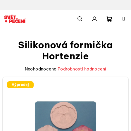
Přejít
na
obsah
Nákupn
Hledat
Přihlášení
Silikonová formička
košík
Hortenzie
Průměrné
Neohodnoceno
Podrobnosti hodnocení
hodnocení
produktu
Výprodej
je
0,0
z
5
hvězdiček.