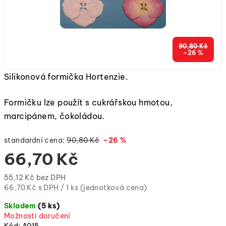
90,80 Kč
–26 %
Silikonová formička Hortenzie.
Formičku lze použít s cukrářskou hmotou,
marcipánem, čokoládou.
standardní cena:
90,80 Kč
–26 %
66,70 Kč
55,12 Kč bez DPH
Měrná
66,70 Kč s DPH / 1 ks (jednotková cena)
cena:
Skladem
(5 ks)
(jednotková
Možnosti doručení
cena)
Kód:
A015