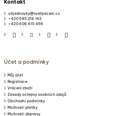
p
Kontakt
a
objednavky
@
svetpeceni.cz
t
+420 545 216 143
í
+420 606 615 459
Účet a podmínky
Můj účet
Registrace
Vrácení zboží
Zásady ochrany osobních údajů
Obchodní podmínky
Možnosti platby
Možnosti dopravy