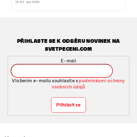
55 Kč bez DPH
PŘIHLASTE SE K ODBĚRU NOVINEK NA
SVETPECENI.COM
E-mail
Vložením e-mailu souhlasíte s
podmínkami ochrany
osobních údajů
Přihlásit se
Z
á