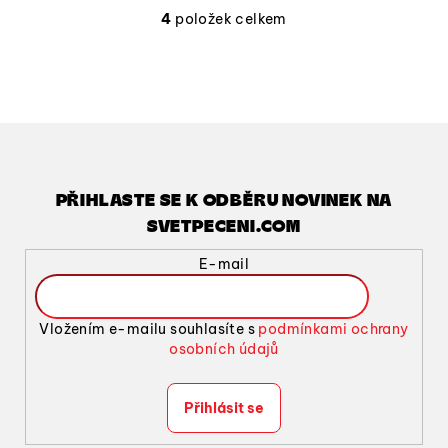
4
položek celkem
O
v
l
á
d
a
c
í
PŘIHLASTE SE K ODBĚRU NOVINEK NA
p
SVETPECENI.COM
r
v
E-mail
k
y
v
Vložením e-mailu souhlasíte s
podmínkami ochrany
ý
osobních údajů
p
i
Přihlásit se
s
u