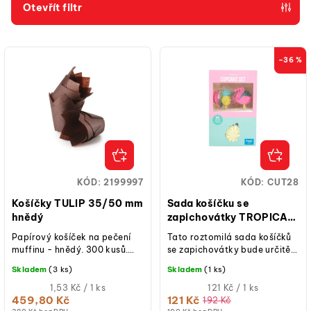
p
Otevřít filtr
r
V
o
ý
d
–36 %
p
u
i
k
s
t
p
ů
r
o
KÓD:
2199997
KÓD:
CUT28
d
Košíčky TULIP 35/50 mm
Sada košíčku se
u
hnědý
zapichovátky TROPICAL
24 ks
k
Papírový košíček na pečení
Tato roztomilá sada košíčků
muffinu - hnědý. 300 kusů.
se zapichovátky bude určitě
t
Tyto jedinečné košíčky jsou
hitem vašich letních oslav.
Skladem
(3 ks)
Skladem
(1 ks)
ů
oblíbené mimo jiné v
Rychlý a nápaditý způsob,...
kavárnách a...
Měrná
Měrná
1,53 Kč / 1 ks
121 Kč / 1 ks
cena:
cena:
459,80 Kč
121 Kč
192 Kč