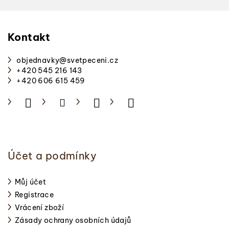
Z
á
p
Kontakt
a
objednavky
@
svetpeceni.cz
t
+420 545 216 143
í
+420 606 615 459
Účet a podmínky
Můj účet
Registrace
Vrácení zboží
Zásady ochrany osobních údajů