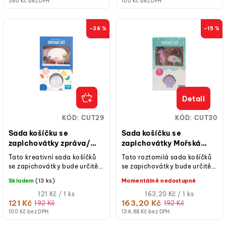
380 Kč bez DPH
100 Kč bez DPH
–36 %
–15 %
Detail
KÓD:
CUT29
KÓD:
CUT30
Sada košíčku se
Sada košíčku se
zapichovátky zpráva/
zapichovátky Mořská
message 24 ks
panna 24 ks
Tato kreativní sada košíčků
Tato roztomilá sada košíčků
se zapichovátky bude určitě
se zapichovátky bude určitě
hitem vašich oslav. Napište
hitem vašich letních oslav.
Skladem
(13 ks)
Momentálně nedostupné
osobní vzkaz pro oslavence....
Rychlý a nápaditý způsob,...
Měrná
Měrná
121 Kč / 1 ks
163,20 Kč / 1 ks
cena:
cena:
121 Kč
163,20 Kč
192 Kč
192 Kč
100 Kč bez DPH
134,88 Kč bez DPH