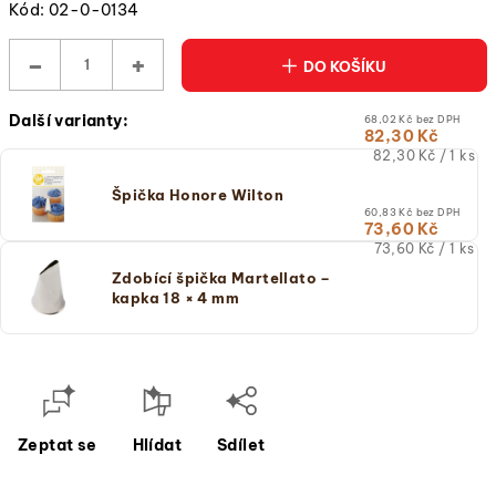
Kód:
02-0-0134
−
+
DO KOŠÍKU
Další varianty:
68,02 Kč bez DPH
82,30 Kč
Měrná
82,30 Kč / 1 ks
cena:
(jednotková
Špička Honore Wilton
cena)
60,83 Kč bez DPH
73,60 Kč
Měrná
73,60 Kč / 1 ks
cena:
Zdobící špička Martellato –
(jednotková
kapka 18 × 4 mm
cena)
Zeptat se
Hlídat
Sdílet