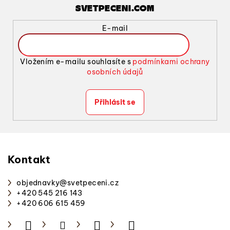
SVETPECENI.COM
E-mail
Vložením e-mailu souhlasíte s
podmínkami ochrany
osobních údajů
Přihlásit se
Z
á
p
Kontakt
a
objednavky
@
svetpeceni.cz
t
+420 545 216 143
í
+420 606 615 459