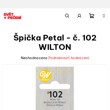
Přejít
na
obsah
Nákupn
Hledat
Přihlášení
Špička Petal - č. 102
košík
WILTON
Průměrné
Neohodnoceno
Podrobnosti hodnocení
hodnocení
produktu
je
0,0
z
5
hvězdiček.