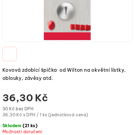
Kovová zdobící špička od Wilton na okvětní lístky,
oblouky, závěsy atd.
36,30 Kč
30 Kč bez DPH
Měrná
36,30 Kč s DPH / 1 ks (jednotková cena)
cena:
Skladem
(21 ks)
(jednotková
Možnosti doručení
cena)