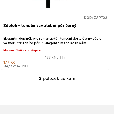
KÓD:
ZAP722
Zápich - taneční/svatební pár černý
Elegantní doplněk pro romantické i taneční dorty Černý zápich
ve tvaru tanečního páru v elegantním společenském...
Momentálně nedostupné
Měrná
177 Kč / 1 ks
177 Kč
cena:
146,28 Kč bez DPH
2
položek celkem
O
v
l
á
d