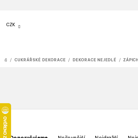
Přejít
na
CZK
obsah
/
CUKRÁŘSKÉ DEKORACE
/
DEKORACE NEJEDLÉ
/
ZÁPIC
DOMŮ
Ř
Doporučujeme
Nejlevnější
Nejdražší
Nej