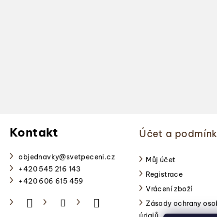
Z
á
Kontakt
Účet a podmín
p
a
objednavky
@
svetpeceni.cz
Můj účet
+420 545 216 143
Registrace
t
+420 606 615 459
Vrácení zboží
í
Zásady ochrany oso
údajů