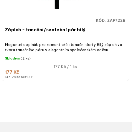
d
ů
u
KÓD:
ZAP722B
k
Zápich - taneční/svatební pár bílý
t
Elegantní doplněk pro romantické i taneční dorty Bílý zápich ve
ů
tvaru tanečního páru v elegantním společenském oděvu...
Skladem
(2 ks)
Měrná
177 Kč / 1 ks
177 Kč
cena:
146,28 Kč bez DPH