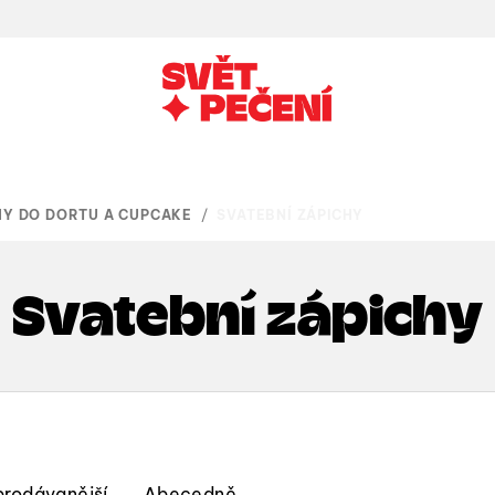
HY DO DORTU A CUPCAKE
/
SVATEBNÍ ZÁPICHY
Svatební zápichy
prodávanější
Abecedně