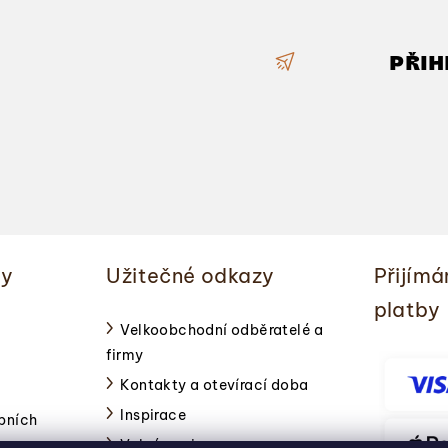
a
c
PŘIH
í
p
r
v
k
y
v
ý
ky
Užitečné odkazy
Přijímá
p
platby
i
Velkoobchodní odběratelé a
s
firmy
u
Kontakty a otevírací doba
Inspirace
bních
Volné pozice