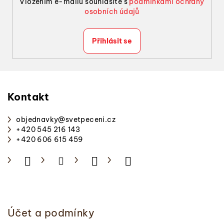
Vložením e-mailu souhlasíte s
podmínkami ochrany
osobních údajů
Přihlásit se
Z
á
p
Kontakt
a
objednavky
@
svetpeceni.cz
t
+420 545 216 143
í
+420 606 615 459
Účet a podmínky