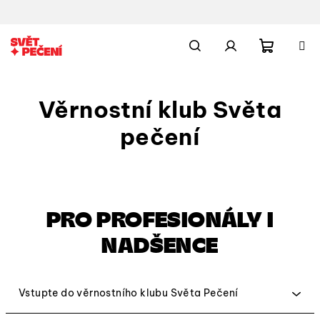
Přejít
na
obsah
Nákupn
Hledat
Přihlášení
Věrnostní klub Světa
košík
pečení
PRO PROFESIONÁLY I
NADŠENCE
Vstupte do věrnostního klubu Světa Pečení