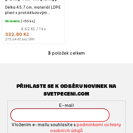
Délka 45,7 cm, materiál LDPE
plast s protiskluzovým
povrchem, teplotní odolnost
Skladem
(>50 ks)
-30 °C až +110 °C, tloušťka
72...
Měrná
4,62 Kč / 1 ks
cena:
332,80 Kč
275,04 Kč bez DPH
3
položek celkem
O
v
l
á
d
PŘIHLASTE SE K ODBĚRU NOVINEK NA
a
SVETPECENI.COM
c
í
E-mail
p
r
v
Vložením e-mailu souhlasíte s
podmínkami ochrany
k
osobních údajů