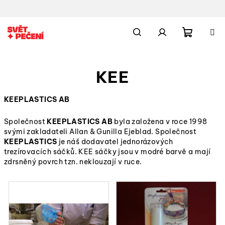
Přejít
na
obsah
Nákupn
Hledat
Přihlášení
KEE
košík
KEEPLASTICS AB
Společnost
KEEPLASTICS AB
byla založena v roce 1998
svými zakladateli Allan & Gunilla Ejeblad. Společnost
KEEPLASTICS
je náš dodavatel jednorázových
trezírovacích sáčků. KEE sáčky jsou v modré barvě a mají
zdrsněný povrch tzn. neklouzají v ruce.