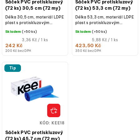
d
Sáček PVC protiskluzový
Sáček PVC protiskluzový
u
(72 ks) 30,5 cm (72 my)
(72 ks) 53,3 cm (72 my)
k
Délka 30,5 cm, materiál LDPE
Délka 53,3 cm, materiál LDPE
plast s protiskluzovým
plast s protiskluzovým
t
povrchem, teplotní odolnost
povrchem, teplotní odolnost
Skladem
(>50 ks)
Skladem
(>50 ks)
ů
-30 °C až +110 °C, tloušťka
-30 °C až +110 °C, tloušťka
72...
Měrná
72...
Měrná
3,36 Kč / 1 ks
5,88 Kč / 1 ks
cena:
cena:
242 Kč
423,50 Kč
200 Kč bez DPH
350 Kč bez DPH
Tip
KÓD:
KEE18
Sáček PVC protiskluzový
(72 ks) 45,7 cm (72 my)