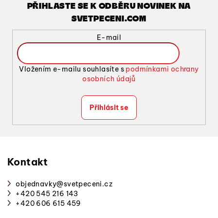
PŘIHLASTE SE K ODBĚRU NOVINEK NA
SVETPECENI.COM
E-mail
Vložením e-mailu souhlasíte s
podmínkami ochrany
osobních údajů
Přihlásit se
Z
á
p
Kontakt
a
objednavky
@
svetpeceni.cz
t
+420 545 216 143
í
+420 606 615 459