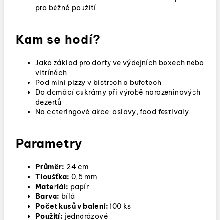
pro běžné použití
Kam se hodí?
Jako základ pro dorty ve výdejních boxech nebo
vitrínách
Pod mini pizzy v bistrech a bufetech
Do domácí cukrárny při výrobě narozeninových
dezertů
Na cateringové akce, oslavy, food festivaly
Parametry
Průměr:
24 cm
Tloušťka:
0,5 mm
Materiál:
papír
Barva:
bílá
Počet kusů v balení:
100 ks
Použití:
jednorázové