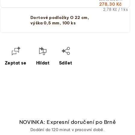
278,30 Kč
Měrná
2,78 Kč / 1 ks
cena:
Dortové podložky O 22 cm,
(jednotková
výška 0,5 mm, 100 ks
cena)
Zeptat se
Hlídat
Sdílet
NOVINKA: Expresní doručení po Brně
Dodání do 120 minut v pracovní době.