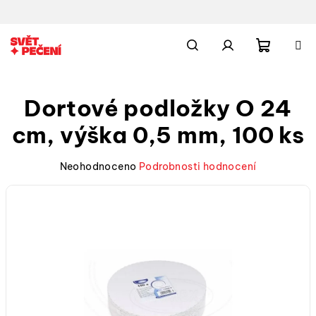
Přejít
na
obsah
Nákupn
Hledat
Přihlášení
Dortové podložky O 24
košík
cm, výška 0,5 mm, 100 ks
Průměrné
Neohodnoceno
Podrobnosti hodnocení
hodnocení
produktu
je
0,0
z
5
hvězdiček.