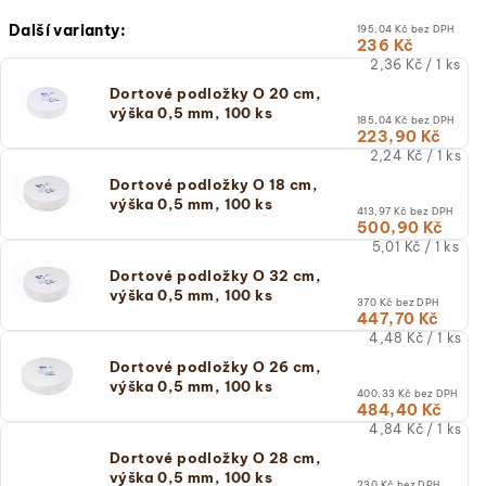
Další varianty:
195,04 Kč bez DPH
236 Kč
Měrná
2,36 Kč / 1 ks
cena:
Dortové podložky O 20 cm,
(jednotková
výška 0,5 mm, 100 ks
cena)
185,04 Kč bez DPH
223,90 Kč
Měrná
2,24 Kč / 1 ks
cena:
Dortové podložky O 18 cm,
(jednotková
výška 0,5 mm, 100 ks
cena)
413,97 Kč bez DPH
500,90 Kč
Měrná
5,01 Kč / 1 ks
cena:
Dortové podložky O 32 cm,
(jednotková
výška 0,5 mm, 100 ks
cena)
370 Kč bez DPH
447,70 Kč
Měrná
4,48 Kč / 1 ks
cena:
Dortové podložky O 26 cm,
(jednotková
výška 0,5 mm, 100 ks
cena)
400,33 Kč bez DPH
484,40 Kč
Měrná
4,84 Kč / 1 ks
cena:
Dortové podložky O 28 cm,
(jednotková
výška 0,5 mm, 100 ks
cena)
230 Kč bez DPH