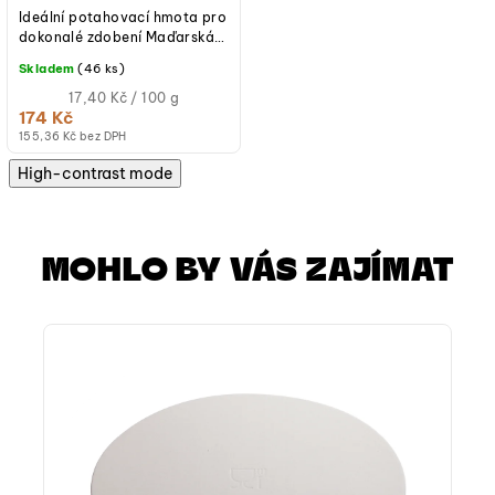
Ideální potahovací hmota pro
dokonalé zdobení Maďarská
potahovací hmota K2 je bílá
Skladem
(46 ks)
modelovací hmota s jemnou...
Měrná
17,40 Kč / 100 g
cena:
174 Kč
(jednotková
155,36 Kč bez DPH
cena)
High-contrast mode
MOHLO BY VÁS ZAJÍMAT