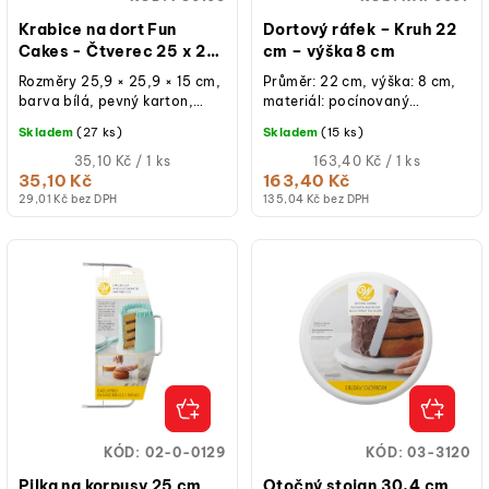
Krabice na dort Fun
Dortový ráfek – Kruh 22
Cakes - Čtverec 25 x 25
cm – výška 8 cm
x 15 cm
Rozměry 25,9 × 25,9 × 15 cm,
Průměr: 22 cm, výška: 8 cm,
barva bílá, pevný karton,
materiál: pocínovaný
oddělené víko,
plech, ruční výroba, určeno
Skladem
(27 ks)
Skladem
(15 ks)
znovupoužitelná při běžném
pro krátkodobý styk s...
použití, balení 1 ks.
Měrná
Měrná
35,10 Kč / 1 ks
163,40 Kč / 1 ks
cena:
cena:
35,10 Kč
163,40 Kč
(jednotková
(jednotková
29,01 Kč bez DPH
135,04 Kč bez DPH
cena)
cena)
KÓD:
02-0-0129
KÓD:
03-3120
Pilka na korpusy 25 cm
Otočný stojan 30,4 cm