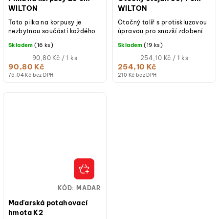
WILTON
WILTON
Tato pilka na korpusy je
Otočný talíř s protiskluzovou
nezbytnou součástí každého
úpravou pro snazší zdobení
dekoratéra dortů._x000D_ S
Zdobte a servírujte právě
Skladem
(16 ks)
Skladem
(19 ks)
tímto snadno použitelným
upečený dort na tomto...
nástrojem...
Měrná
Měrná
90,80 Kč / 1 ks
254,10 Kč / 1 ks
cena:
cena:
90,80 Kč
254,10 Kč
(jednotková
(jednotková
75,04 Kč bez DPH
210 Kč bez DPH
cena)
cena)
KÓD:
MADAR
Maďarská potahovací
hmota K2