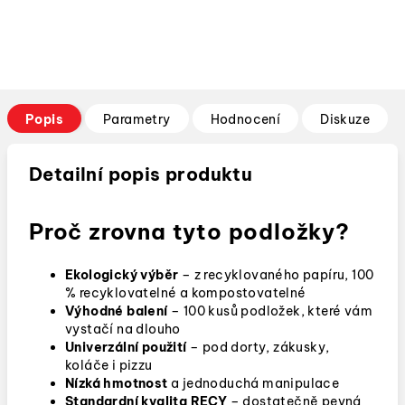
Popis
Parametry
Hodnocení
Diskuze
Detailní popis produktu
Proč zrovna tyto podložky?
Ekologický výběr
– z recyklovaného papíru, 100
% recyklovatelné a kompostovatelné
Výhodné balení
– 100 kusů podložek, které vám
vystačí na dlouho
Univerzální použití
– pod dorty, zákusky,
koláče i pizzu
Nízká hmotnost
a jednoduchá manipulace
Standardní kvalita RECY
– dostatečně pevná