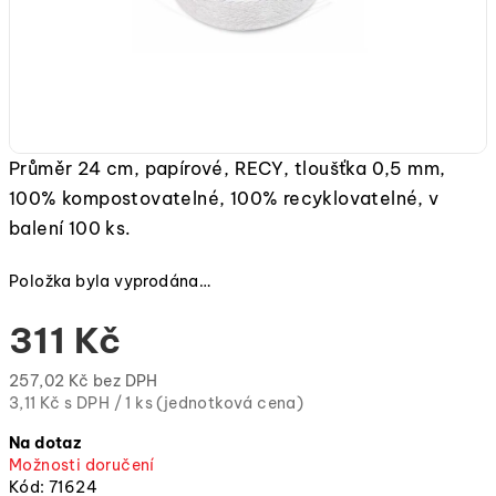
Průměr 24 cm, papírové, RECY, tloušťka 0,5 mm,
100% kompostovatelné, 100% recyklovatelné, v
balení 100 ks.
Položka byla vyprodána…
311 Kč
257,02 Kč bez DPH
Měrná
3,11 Kč s DPH / 1 ks (jednotková cena)
cena:
Na dotaz
(jednotková
Možnosti doručení
cena)
Kód:
71624