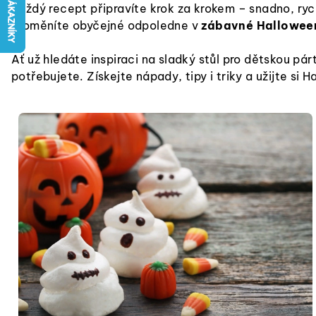
Každý recept připravíte krok za krokem – snadno, ry
proměníte obyčejné odpoledne v
zábavné Halloween
Ať už hledáte inspiraci na sladký stůl pro dětskou p
potřebujete. Získejte nápady, tipy i triky a užijte si 
V
ý
p
i
s
č
l
á