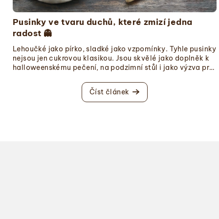
n
Pusinky ve tvaru duchů, které zmizí jedna
k
radost 👻
ů
Lehoučké jako pírko, sladké jako vzpomínky. Tyhle pusinky
nejsou jen cukrovou klasikou. Jsou skvělé jako doplněk k
halloweenskému pečení, na podzimní stůl i jako výzva pro
děti, kdo je sní rychleji. A zvládne je opravdu každý. Co se
bude určitě hodit: Zdobicí sáčky a zdobicí špičky
Číst článek
(doporučujeme...