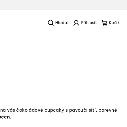
Hledat
Přihlášení
Náku
košík
 na vás čokoládové cupcaky s pavoučí sítí, barevné
ween
.