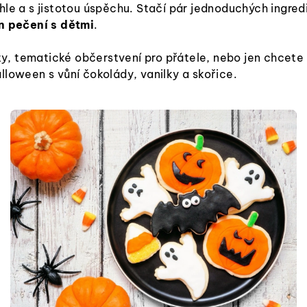
chle a s jistotou úspěchu. Stačí pár jednoduchých ingr
 pečení s dětmi
.
árty, tematické občerstvení pro přátele, nebo jen chcet
Halloween s vůní čokolády, vanilky a skořice.