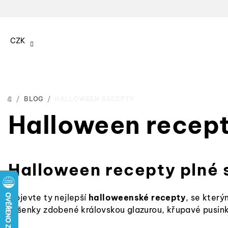
Přejít
na
CZK
obsah
/
BLOG
/
HALLOWEEN RECEPTY
DOMŮ
Halloween recep
Halloween recepty plné 
Objevte ty nejlepší
halloweenské recepty
, se kter
sušenky zdobené královskou glazurou, křupavé pusink