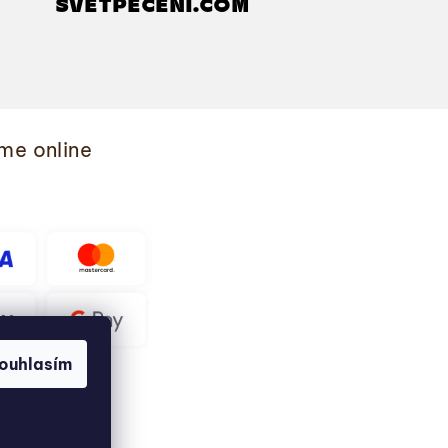
SVETPECENI.COM
me online
ouhlasím