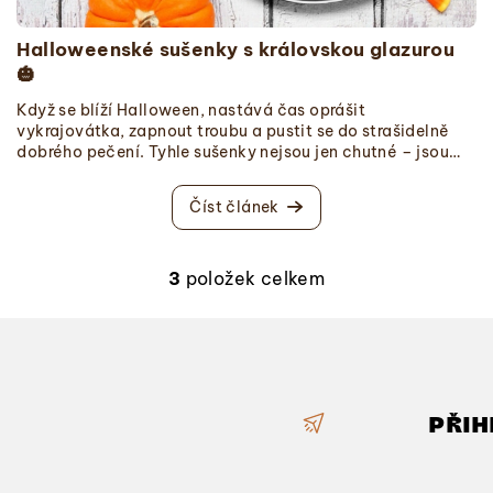
Halloweenské sušenky s královskou glazurou
🎃
Když se blíží Halloween, nastává čas oprášit
vykrajovátka, zapnout troubu a pustit se do strašidelně
dobrého pečení. Tyhle sušenky nejsou jen chutné – jsou
hlavně zábavné na zdobení. Děti je milují a dospělí s nimi
bodují na každé podzimní oslavě. Těsto je jednoduché,
Číst článek
voňavé a krásně drží tvar. A dí...
3
položek celkem
O
v
l
á
d
PŘIH
a
c