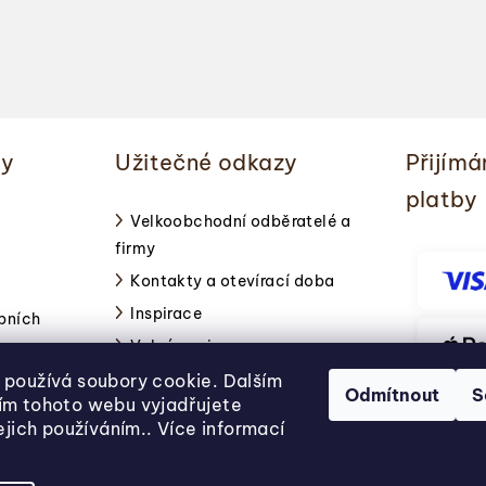
í
p
r
v
k
ky
Užitečné odkazy
Přijímá
y
v
platby
ý
Velkoobchodní odběratelé a
firmy
p
i
Kontakty a otevírací doba
s
Inspirace
bních
u
Volné pozice
používá soubory cookie. Dalším
Odmítnout
S
ím tohoto webu vyjadřujete
jejich používáním.. Více informací