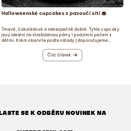
Halloweenské cupcakes s pavoučí sítí 🧁
Tmavé, čokoládové a nebezpečně dobré. Tyhle cupcaky
jsou ideální na strašidelnou párty i podzimní pečení s
dětmi. Krém obarvíte podle nálady (doporučujeme
oranžovou, fialovou nebo „toxicky“ zelenou) a navrch
můžete dát jedlého ducha, pavučinu z čokolády nebo
Číst článek
posypku z pavučiny. Co se bude určitě ho...
LASTE SE K ODBĚRU NOVINEK NA