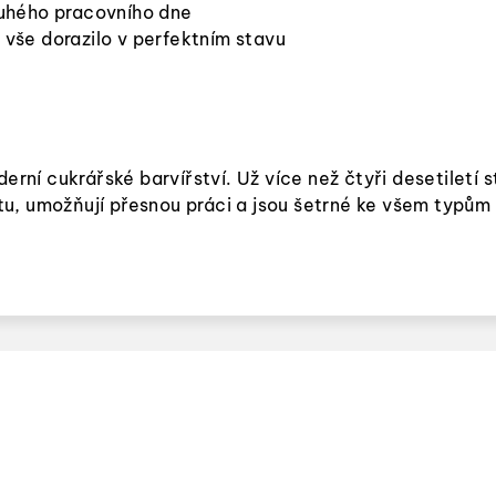
ruhého pracovního dne
y vše dorazilo v perfektním stavu
rní cukrářské barvířství. Už více než čtyři desetiletí st
vitu, umožňují přesnou práci a jsou šetrné ke všem typům