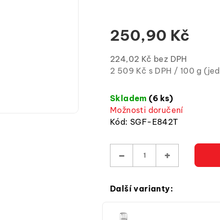
0,0
z
5
250,90 Kč
hvězdiček.
224,02 Kč bez DPH
Měrná
2 509 Kč s DPH / 100 g (je
cena:
(jednotková
Skladem
(6 ks)
cena)
Možnosti doručení
Kód:
SGF-E842T
−
+
Další varianty: