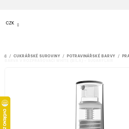
Přejít
na
CZK
obsah
/
CUKRÁŘSKÉ SUROVINY
/
POTRAVINÁŘSKÉ BARVY
/
PR
DOMŮ
BARVA V ROZPRAŠOVAČI WHITE (BÍLÁ) – SUGARFLAIR