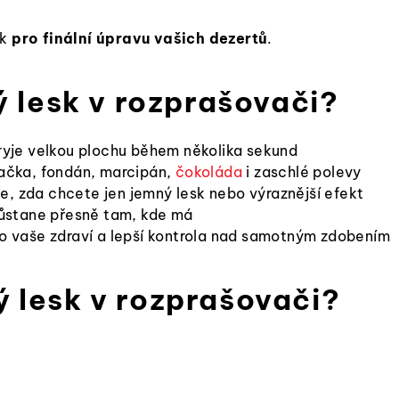
ík
pro finální úpravu vašich dezertů
.
ý lesk v rozprašovači?
ryje velkou plochu během několika sekund
ačka, fondán, marcipán,
čokoláda
i zaschlé polevy
te, zda chcete jen jemný lesk nebo výraznější efekt
ůstane přesně tam, kde má
o vaše zdraví a lepší kontrola nad samotným zdobením
 lesk v rozprašovači?