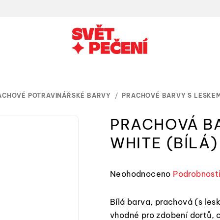
ACHOVÉ POTRAVINÁŘSKÉ BARVY
/
PRACHOVÉ BARVY S LESKE
PRACHOVÁ B
WHITE (BÍLÁ
Průměrné
Neohodnoceno
Podrobnost
hodnocení
produktu
Bílá barva, prachová (s lesk
je
vhodné pro zdobení dortů, 