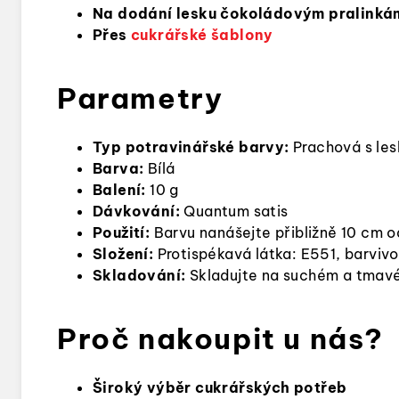
Na dodání lesku čokoládovým pralink
Přes
cukrářské šablony
Parametry
Typ potravinářské barvy:
Prachová s les
Barva:
Bílá
Balení:
10 g
Dávkování:
Quantum satis
Použití:
Barvu nanášejte přibližně 10 cm
Složení:
Protispékavá látka: E551, barvivo
Skladování:
Skladujte na suchém a tmav
Proč nakoupit u nás?
Široký výběr
cukrářských potřeb