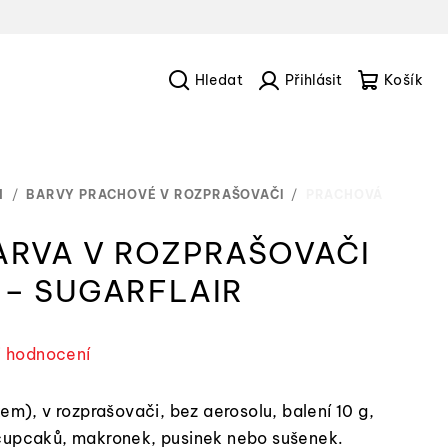
Hledat
Přihlášení
Náku
košík
M
/
BARVY PRACHOVÉ V ROZPRAŠOVAČI
/
PRACHOVÁ
ARVA V ROZPRAŠOVAČI
) – SUGARFLAIR
i hodnocení
em), v rozprašovači, bez aerosolu, balení 10 g,
cupcaků, makronek, pusinek nebo sušenek.