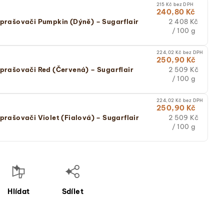
(jednotková
215 Kč bez DPH
240,80 Kč
cena)
Měrná
2 408 Kč
zprašovači Pumpkin (Dýně) – Sugarflair
cena:
/ 100 g
(jednotková
cena)
224,02 Kč bez DPH
250,90 Kč
Měrná
2 509 Kč
zprašovači Red (Červená) – Sugarflair
cena:
/ 100 g
(jednotková
cena)
224,02 Kč bez DPH
250,90 Kč
Měrná
2 509 Kč
prašovači Violet (Fialová) – Sugarflair
cena:
/ 100 g
(jednotková
cena)
Hlídat
Sdílet