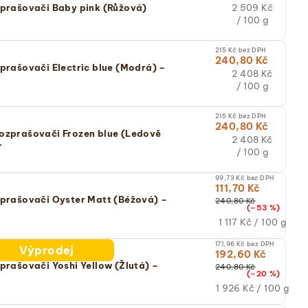
Měrná
2 509 Kč
zprašovači Baby pink (Růžová)
cena:
/ 100 g
(jednotková
cena)
215 Kč bez DPH
240,80 Kč
prašovači Electric blue (Modrá) –
Měrná
2 408 Kč
cena:
/ 100 g
(jednotková
cena)
215 Kč bez DPH
240,80 Kč
ozprašovači Frozen blue (Ledově
Měrná
2 408 Kč
r
cena:
/ 100 g
(jednotková
cena)
99,73 Kč bez DPH
111,70 Kč
zprašovači Oyster Matt (Béžová) –
240,80 Kč
(–53 %)
Měrná
1 117 Kč / 100 g
cena:
171,96 Kč bez DPH
(jednotková
Výprodej
192,60 Kč
cena)
prašovači Yoshi Yellow (Žlutá) –
240,80 Kč
(–20 %)
Měrná
1 926 Kč / 100 g
cena: