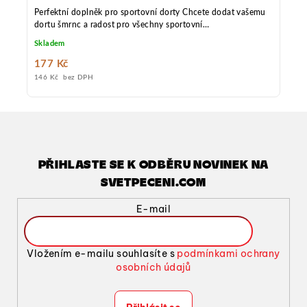
Perfektní doplněk pro sportovní dorty Chcete dodat vašemu
dortu šmrnc a radost pro všechny sportovní
nadšence? Zápich na dort s hokejistou je tou pravou volbou!
Skladem
Vyrobený z biologicky odbouratelného PLA plastu, je odolný
do 50°C a vhodný pro všechny příležitosti, kdy chcete oslavit
177 Kč
lásku k hokeji.
146 Kč bez DPH
PŘIHLASTE SE K ODBĚRU NOVINEK NA
SVETPECENI.COM
E-mail
Vložením e-mailu souhlasíte s
podmínkami ochrany
osobních údajů