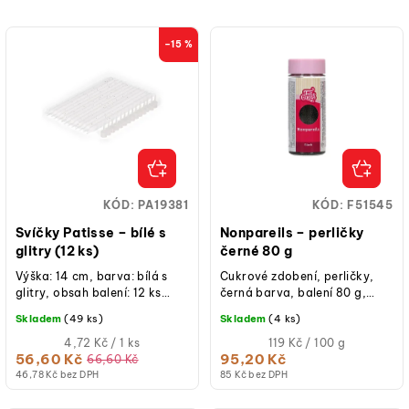
–15 %
KÓD:
PA19381
KÓD:
F51545
Svíčky Patisse – bílé s
Nonpareils – perličky
glitry (12 ks)
černé 80 g
Výška: 14 cm, barva: bílá s
Cukrové zdobení, perličky,
glitry, obsah balení: 12 ks
černá barva, balení 80 g,
svíček + držáky na svíčky,
praktická dóza se sypátkem,
Skladem
(49 ks)
Skladem
(4 ks)
ideální pro zdobení dortů k...
vhodné na dorty, cupcakes i
Měrná
sušenky.
Měrná
4,72 Kč / 1 ks
119 Kč / 100 g
cena:
cena:
56,60 Kč
95,20 Kč
66,60 Kč
(jednotková
(jednotková
46,78 Kč bez DPH
85 Kč bez DPH
cena)
cena)