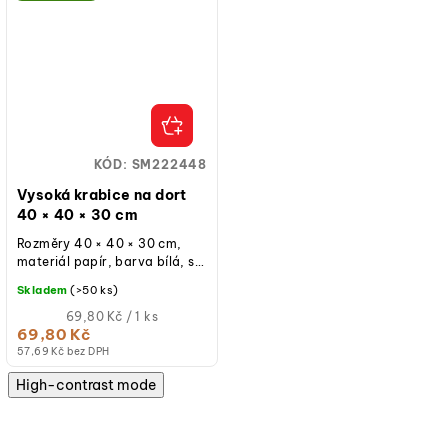
KÓD:
SM222448
Vysoká krabice na dort
40 × 40 × 30 cm
Rozměry 40 × 40 × 30 cm,
materiál papír, barva bílá, s
průhledným okýnkem,
Skladem
(>50 ks)
opakovaně použitelná při
běžném...
Měrná
69,80 Kč / 1 ks
cena:
69,80 Kč
(jednotková
57,69 Kč bez DPH
cena)
High-contrast mode