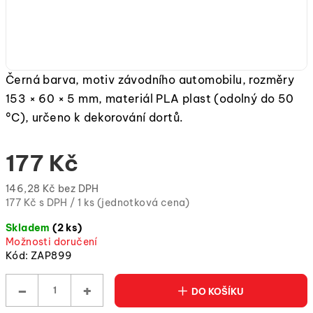
Černá barva, motiv závodního automobilu, rozměry
153 × 60 × 5 mm, materiál PLA plast (odolný do 50
°C), určeno k dekorování dortů.
177 Kč
146,28 Kč bez DPH
Měrná
177 Kč s DPH / 1 ks (jednotková cena)
cena:
Skladem
(2 ks)
(jednotková
Možnosti doručení
cena)
Kód:
ZAP899
−
+
DO KOŠÍKU