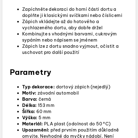
Zapíchněte dekoraci do horní části dortu a
doplňte ji klasickými svíčkami nebo číslicemi
Zápich vkládejte až do hotového a
vychlazeného dortu, aby dobře držel
Kombinujte s vhodnými barvami, cukrovým
sypáním nebo nápisem se jménem
Zápich lze z dortu snadno vyjmout, očistit a
uschovat pro další použití
Parametry
Typ dekorace:
dortový zápich (nejedlý)
Motiv:
závodní automobil
Barva:
černá
Délka:
153 mm
Šířka:
60 mm
Výška:
5 mm
Materiál:
PLA plast (odolnost do 50 °C)
Upozornění:
před prvním použitím důkladně
omyjte. Nevhodné do myčky nádobí. Není