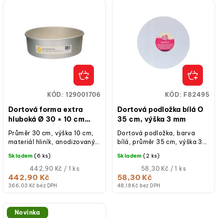
KÓD:
129001706
KÓD:
F82495
Dortová forma extra
Dortová podložka bílá O
hluboká Ø 30 × 10 cm
35 cm, výška 3 mm
Wilton
Průměr 30 cm, výška 10 cm,
Dortová podložka, barva
materiál hliník, anodizovaný
bílá, průměr 35 cm, výška 3
povrch, kulatý tvar, extra
mm. Pevná kartonová
Skladem
(6 ks)
Skladem
(2 ks)
hluboké provedení, ideální
podložka s hladkým
pro...
Měrná
povrchem a lesklou...
Měrná
442,90 Kč / 1 ks
58,30 Kč / 1 ks
cena:
cena:
442,90 Kč
58,30 Kč
(jednotková
(jednotková
366,03 Kč bez DPH
48,18 Kč bez DPH
cena)
cena)
Novinka