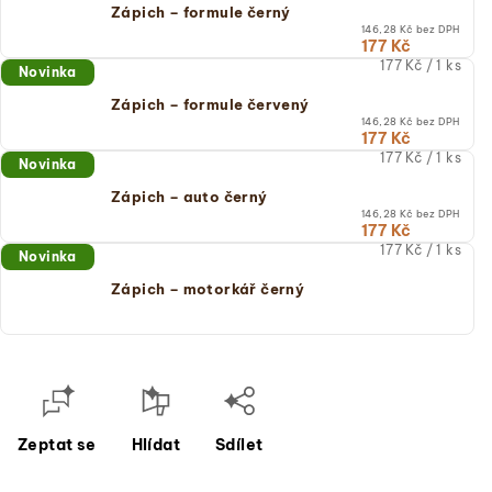
(jednotková
Zápich – formule černý
cena)
146,28 Kč bez DPH
177 Kč
Měrná
177 Kč / 1 ks
Novinka
cena:
(jednotková
Zápich – formule červený
cena)
146,28 Kč bez DPH
177 Kč
Měrná
177 Kč / 1 ks
Novinka
cena:
(jednotková
Zápich – auto černý
cena)
146,28 Kč bez DPH
177 Kč
Měrná
177 Kč / 1 ks
Novinka
cena:
(jednotková
Zápich – motorkář černý
cena)
Zeptat se
Hlídat
Sdílet