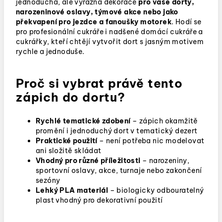
jednoduchá, ale výrazná dekorace
pro vaše dorty,
narozeninové oslavy, týmové akce nebo jako
překvapení pro jezdce a fanoušky motorek
.
Hodí se
pro profesionální cukráře i nadšené domácí cukráře a
cukrářky, kteří chtějí vytvořit dort s jasným motivem
rychle a jednoduše.
Proč si vybrat právě tento
zápich do dortu?
Rychlé tematické zdobení
– zápich okamžitě
promění i jednoduchý dort v tematický dezert
Praktické použití
– není potřeba nic modelovat
ani složitě skládat
Vhodný pro různé příležitosti
– narozeniny,
sportovní oslavy, akce, turnaje nebo zakončení
sezóny
Lehký PLA materiál
– biologicky odbouratelný
plast vhodný pro dekorativní použití