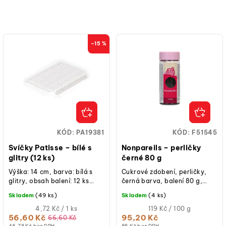
–15 %
KÓD:
PA19381
KÓD:
F51545
Svíčky Patisse – bílé s
Nonpareils – perličky
glitry (12 ks)
černé 80 g
Výška: 14 cm, barva: bílá s
Cukrové zdobení, perličky,
glitry, obsah balení: 12 ks
černá barva, balení 80 g,
svíček + držáky na svíčky,
praktická dóza se sypátkem,
Skladem
(49 ks)
Skladem
(4 ks)
ideální pro zdobení dortů k...
vhodné na dorty, cupcakes i
Měrná
sušenky.
Měrná
4,72 Kč / 1 ks
119 Kč / 100 g
cena:
cena:
56,60 Kč
95,20 Kč
66,60 Kč
(jednotková
(jednotková