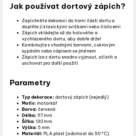
Jak používat dortový zápich?
Zapíchněte dekoraci do horní části dortu a
doplňte ji klasickými svíčkami nebo číslicemi
Zápich vkládejte až do hotového a
vychlazeného dortu, aby dobře držel
Kombinujte s vhodnými barvami, cukrovým
sypáním nebo nápisem se jménem
Zápich lze z dortu snadno vyjmout, očistit a
uschovat pro další použití
Parametry
Typ dekorace:
dortový zápich (nejedlý)
Motiv:
motorkář
Barva:
červená
Délka:
117 mm
Šířka:
130 mm
Výška:
5 mm
Materiál:
PLA plast (odolnost do 50 °C)