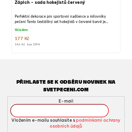
Zápich - sada hokejistů červený
Perfektní dekorace pro sportovní nadšence a milovníky
pečení Tento šestidílný set hokejistů v červené barvě je
ideální volbou pro všechny, kteří chtějí do svých výtvorů
Skladem
vnést originální sportovní prvek. Sada obsahuje pět hráčů a
gólmana, vyrobených z PLA plastu, který je biologicky
177 Kč
odbouratelný a bezpečný pro styk s potravinami. Zápichy
146 Kč bez DPH
jsou ideální pro dekoraci cupcaků, muffinů nebo malých
dortíků a díky odolnosti do 50°C je můžete bez problémů
použít při běžných cukrářských činnostech.
PŘIHLASTE SE K ODBĚRU NOVINEK NA
SVETPECENI.COM
E-mail
Vložením e-mailu souhlasíte s
podmínkami ochrany
osobních údajů