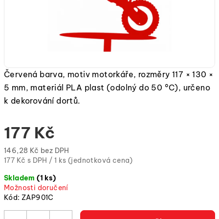
Červená barva, motiv motorkáře, rozměry 117 × 130 ×
5 mm, materiál PLA plast (odolný do 50 °C), určeno
k dekorování dortů.
177 Kč
146,28 Kč bez DPH
Měrná
177 Kč s DPH / 1 ks (jednotková cena)
cena:
Skladem
(1 ks)
(jednotková
Možnosti doručení
cena)
Kód:
ZAP901C