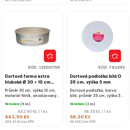
46,78 Kč bez DPH
85 Kč bez DPH
cena)
cena)
KÓD:
129001706
KÓD:
F82495
Dortová forma extra
Dortová podložka bílá O
hluboká Ø 30 × 10 cm
35 cm, výška 3 mm
Wilton
Průměr 30 cm, výška 10 cm,
Dortová podložka, barva
materiál hliník, anodizovaný
bílá, průměr 35 cm, výška 3
povrch, kulatý tvar, extra
mm. Pevná kartonová
Skladem
(6 ks)
Skladem
(2 ks)
hluboké provedení, ideální
podložka s hladkým
pro...
Měrná
povrchem a lesklou...
Měrná
442,90 Kč / 1 ks
58,30 Kč / 1 ks
cena:
cena:
442,90 Kč
58,30 Kč
(jednotková
(jednotková
366,03 Kč bez DPH
48,18 Kč bez DPH
cena)
cena)