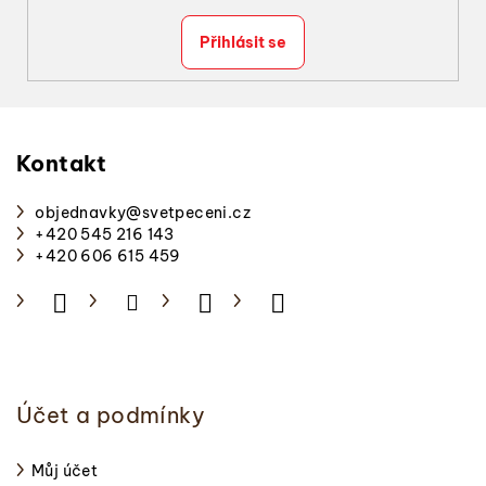
Přihlásit se
Z
á
p
Kontakt
a
objednavky
@
svetpeceni.cz
t
+420 545 216 143
í
+420 606 615 459
Účet a podmínky
Můj účet