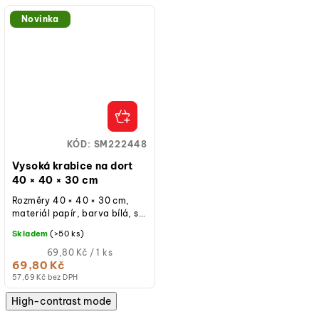
Novinka
KÓD:
SM222448
Vysoká krabice na dort
40 × 40 × 30 cm
Rozměry 40 × 40 × 30 cm,
materiál papír, barva bílá, s
průhledným okýnkem,
Skladem
(>50 ks)
opakovaně použitelná při
běžném...
Měrná
69,80 Kč / 1 ks
cena:
69,80 Kč
(jednotková
57,69 Kč bez DPH
cena)
High-contrast mode