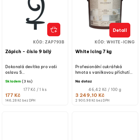
Detail
KÓD:
ZAP793B
KÓD:
WHITE-ICING
Zápich - číslo 9 bílý
White Icing 7 kg
Dokonalá devítka pro vaši
Profesionální cukrářská
oslavu S
hmota s vanilkovou příchutí
elegantním zápichem s číslem
White Icing od Callebaut® je
Skladem
(3 ks)
Na dotaz
9 v bílé barvě snadno
bílá cukrová hmota s jemně...
ozdobíte dort k...
Měrná
Měrná
177 Kč / 1 ks
46,42 Kč / 100 g
cena:
cena:
177 Kč
3 249,10 Kč
(jednotková
(jednotková
146,28 Kč bez DPH
2 900,98 Kč bez DPH
cena)
cena)