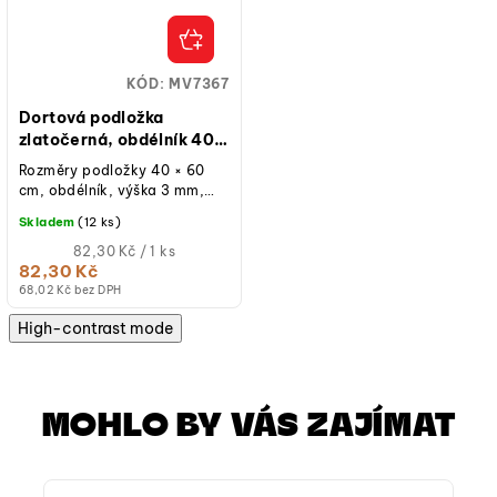
KÓD:
MV7367
Dortová podložka
zlatočerná, obdélník 40 ×
60 cm, výška 3 mm
Rozměry podložky 40 × 60
cm, obdélník, výška 3 mm,
oboustranná, zlatá a černá
Skladem
(12 ks)
barva, kartonová,
nepromastitelná,...
Měrná
82,30 Kč / 1 ks
cena:
82,30 Kč
(jednotková
68,02 Kč bez DPH
cena)
High-contrast mode
MOHLO BY VÁS ZAJÍMAT