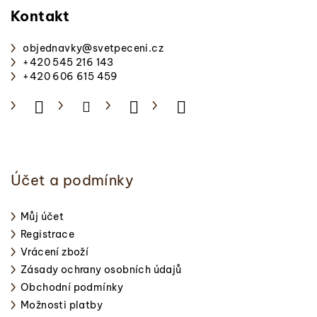
p
Kontakt
a
objednavky
@
svetpeceni.cz
t
+420 545 216 143
í
+420 606 615 459
Účet a podmínky
Můj účet
Registrace
Vrácení zboží
Zásady ochrany osobních údajů
Obchodní podmínky
Možnosti platby