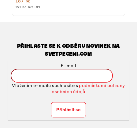
187 Kč
154 Kč bez DPH
PŘIHLASTE SE K ODBĚRU NOVINEK NA
SVETPECENI.COM
E-mail
Vložením e-mailu souhlasíte s
podmínkami ochrany
osobních údajů
Přihlásit se
Z
á