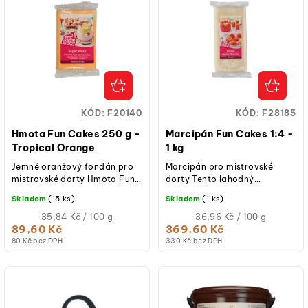
KÓD:
F20140
KÓD:
F28185
Hmota Fun Cakes 250 g -
Marcipán Fun Cakes 1:4 -
Tropical Orange
1 kg
Jemně oranžový fondán pro
Marcipán pro mistrovské
mistrovské dorty Hmota Fun
dorty Tento lahodný
Cakes je ideální volbou pro
marcipán se snadno
Skladem
(15 ks)
Skladem
(1 ks)
všechny cukráře a pekaře,
zpracovává, je extrémně
kteří...
Měrná
pružný a hladký, což...
Měrná
35,84 Kč / 100 g
36,96 Kč / 100 g
cena:
cena:
89,60 Kč
369,60 Kč
(jednotková
(jednotková
80 Kč bez DPH
330 Kč bez DPH
cena)
cena)