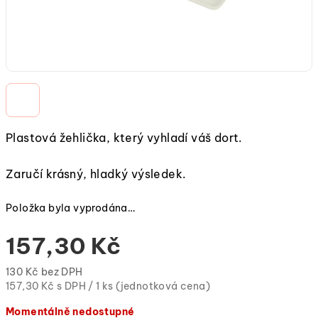
Plastová žehlička, který vyhladí váš dort.
Zaručí krásný, hladký výsledek.
Položka byla vyprodána…
157,30 Kč
130 Kč bez DPH
Měrná
157,30 Kč s DPH / 1 ks (jednotková cena)
cena:
Momentálně nedostupné
(jednotková