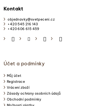
á
p
Kontakt
a
objednavky
@
svetpeceni.cz
t
+420 545 216 143
í
+420 606 615 459
Účet a podmínky
Můj účet
Registrace
Vrácení zboží
Zásady ochrany osobních údajů
Obchodní podmínky
Možnosti platby