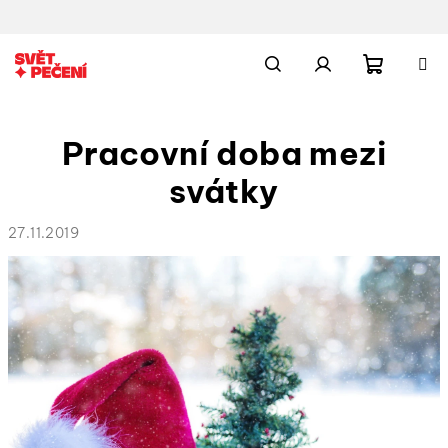
Přejít
na
obsah
Nákupn
Hledat
Přihlášení
Pracovní doba mezi
košík
svátky
27.11.2019