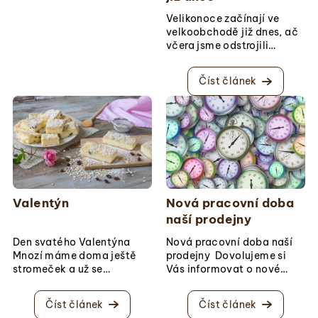
k
Velikonoce začínají ve
ů
velkoobchodě již dnes, ač
včera jsme odstrojili
stromeček, Valentýn ještě
nez...
Číst článek
Nová pracovní doba
Valentýn
naší prodejny
Nová pracovní doba naší
Den svatého Valentýna
prodejny Dovolujeme si
Mnozí máme doma ještě
Vás informovat o nové
stromeček a už se
pracovní době naší ...
připravujeme na
Valentýnské pečení.&n...
Číst článek
Číst článek