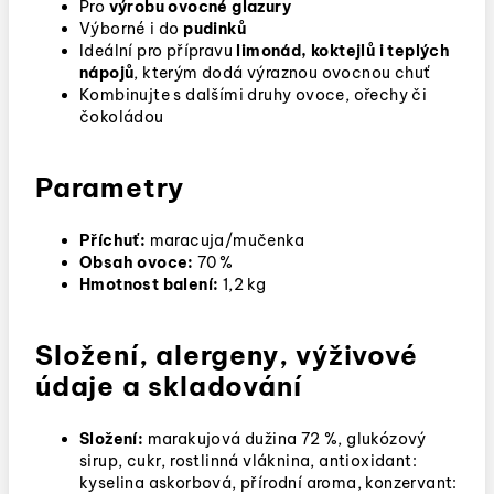
Pro
výrobu ovocné glazury
Výborné i do
pudinků
Ideální pro přípravu
limonád, koktejlů i teplých
nápojů
, kterým dodá výraznou ovocnou chuť
Kombinujte s dalšími druhy ovoce, ořechy či
čokoládou
Parametry
Příchuť:
maracuja/mučenka
Obsah ovoce:
70 %
Hmotnost balení:
1,2 kg
Složení, alergeny, výživové
údaje a skladování
Složení:
marakujová dužina 72 %, glukózový
sirup, cukr, rostlinná vláknina, antioxidant:
kyselina askorbová, přírodní aroma, konzervant: