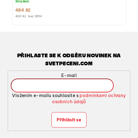
Skladem
teplotu. Pokud si zákazník vloží produkt do košíku a zvolí
některou z nabízených přepravních společností, vzdává se
484 Kč
práva na pozdější uplatnění reklamace a přebírá za stav
400 Kč bez DPH
dodaného produktu zodpovědnost. Malinová příchuť, 100%
ovocné pyré, jemná konzistence, bez umělých aromat, barviv,
konzervantů a přidaného cukru, balení 1 kg, vhodné pro
cukrářství a gastronomii.
PŘIHLASTE SE K ODBĚRU NOVINEK NA
SVETPECENI.COM
E-mail
Vložením e-mailu souhlasíte s
podmínkami ochrany
osobních údajů
Přihlásit se
Z