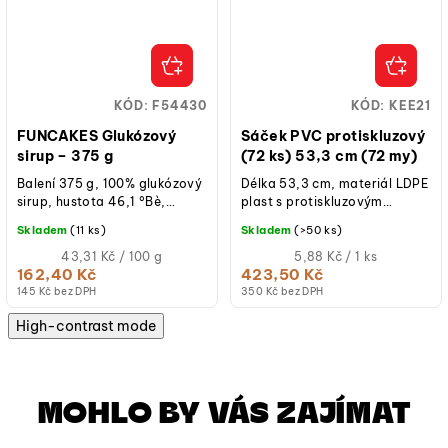
KÓD:
F54430
KÓD:
KEE21
FUNCAKES Glukózový
Sáček PVC protiskluzový
sirup – 375 g
(72 ks) 53,3 cm (72 my)
Balení 375 g, 100% glukózový
Délka 53,3 cm, materiál LDPE
sirup, hustota 46,1 °Bè,
plast s protiskluzovým
vhodný do dezertů, polev,
povrchem, teplotní odolnost
Skladem
(11 ks)
Skladem
(>50 ks)
krémů, karamelu, fondánu,...
-30 °C až +110 °C, tloušťka
Měrná
72...
Měrná
43,31 Kč / 100 g
5,88 Kč / 1 ks
cena:
cena:
162,40 Kč
423,50 Kč
(jednotková
(jednotková
145 Kč bez DPH
350 Kč bez DPH
cena)
cena)
High-contrast mode
MOHLO BY VÁS ZAJÍMAT