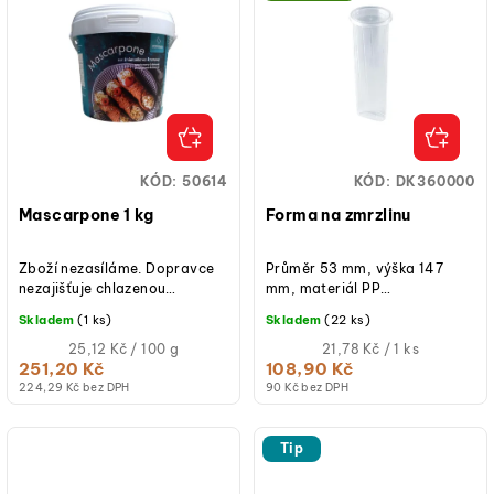
KÓD:
50614
KÓD:
DK360000
Mascarpone 1 kg
Forma na zmrzlinu
Zboží nezasíláme. Dopravce
Průměr 53 mm, výška 147
nezajišťuje chlazenou
mm, materiál PP
přepravu s udržením teploty
(polypropylen), balení 5 ks,
Skladem
(1 ks)
Skladem
(22 ks)
do 6 °C. Vzhledem k povaze...
vhodné pro výrobu ovocných
Měrná
i smetanových nanuků.
Měrná
25,12 Kč / 100 g
21,78 Kč / 1 ks
cena:
cena:
251,20 Kč
108,90 Kč
(jednotková
(jednotková
224,29 Kč bez DPH
90 Kč bez DPH
cena)
cena)
Tip