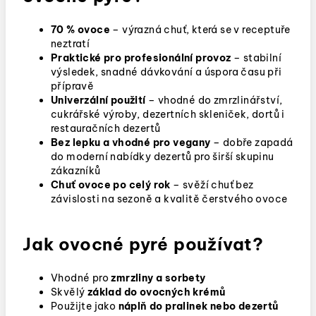
70 % ovoce
– výrazná chuť, která se v receptuře
neztratí
Praktické pro profesionální provoz
– stabilní
výsledek, snadné dávkování a úspora času při
přípravě
Univerzální použití
– vhodné do zmrzlinářství,
cukrářské výroby, dezertních skleniček, dortů i
restauračních dezertů
Bez lepku a vhodné pro vegany
– dobře zapadá
do moderní nabídky dezertů pro širší skupinu
zákazníků
Chuť ovoce po celý rok
– svěží chuť bez
závislosti na sezoně a kvalitě čerstvého ovoce
Jak ovocné pyré používat?
Vhodné pro
zmrzliny a sorbety
Skvělý
základ do ovocných krémů
Použijte jako
náplň do pralinek nebo dezertů