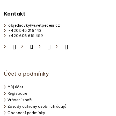
á
p
Kontakt
a
objednavky
@
svetpeceni.cz
t
+420 545 216 143
í
+420 606 615 459
Účet a podmínky
Můj účet
Registrace
Vrácení zboží
Zásady ochrany osobních údajů
Obchodní podmínky