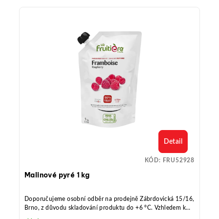
Detail
KÓD:
FRU52928
Malinové pyré 1 kg
Doporučujeme osobní odběr na prodejně Zábrdovická 15/16,
Brno, z důvodu skladování produktu do +6 °C. Vzhledem k
povaze chlazených výrobků je vhodné zachovat požadovanou