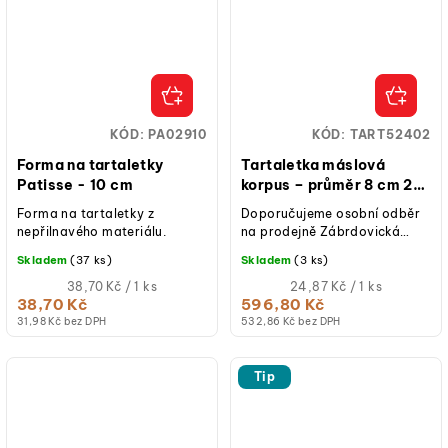
KÓD:
PA02910
KÓD:
TART52402
Forma na tartaletky
Tartaletka máslová
Patisse - 10 cm
korpus – průměr 8 cm 24
ks
Forma na tartaletky z
Doporučujeme osobní odběr
nepřilnavého materiálu.
na prodejně Zábrdovická
15/16, Brno. Korpusy
Skladem
(37 ks)
Skladem
(3 ks)
tartaletek jsou křehké. Pokud
Měrná
si zákazník...
Měrná
38,70 Kč / 1 ks
24,87 Kč / 1 ks
cena:
cena:
38,70 Kč
596,80 Kč
(jednotková
(jednotková
31,98 Kč bez DPH
532,86 Kč bez DPH
cena)
cena)
Tip