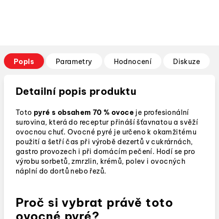
Popis
Parametry
Hodnocení
Diskuze
Detailní popis produktu
Toto
pyré s obsahem 70 % ovoce
je profesionální
surovina, která do receptur přináší šťavnatou a svěží
ovocnou chuť. Ovocné p
yré je určeno k okamžitému
použití a šetří čas při výrobě dezertů v cukrárnách,
gastro provozech i při domácím pečení.
Hodí se pro
výrobu sorbetů, zmrzlin, krémů, polev i ovocných
náplní do dortů nebo řezů.
Proč si vybrat právě toto
ovocné pyré?