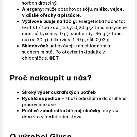
sorban draselný.
Alergeny:
může obsahovat
sóju
,
mléko
,
vejce
,
vlašské ořechy
a
pistácie
.
Výživové údaje na 100 g:
energetická hodnota:
664 kJ / 156 kcal, tuky: 0,20 g (z toho nasycené
mastné kyseliny: 0 g), sacharidy: 36 g (z toho
cukry: 30 g), bílkoviny: 1,70 g, sůl: 0,03 g.
Skladování:
uchovávejte na chladném a
suchém místě. Po otevření skladujte v
chladničce. ©ET
Proč nakoupit u nás?
Široký výběr cukrářských potřeb
Rychlá expedice
– zboží odesíláme do druhého
pracovního dne
Pečlivé zabalení každé objednávky
, aby vše
dorazilo v perfektním stavu
O výrobci Giuso