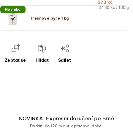
373 Kč
Měrná
37,30 Kč / 100 g
Novinka
cena:
(jednotková
Třešňové pyré 1 kg
cena)
Zeptat se
Hlídat
Sdílet
NOVINKA: Expresní doručení po Brně
Dodání do 120 minut v pracovní době.