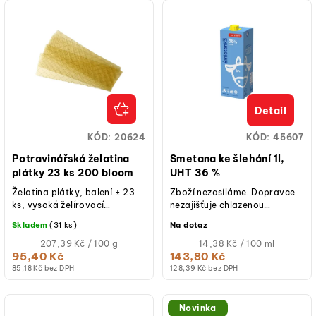
Detail
KÓD:
20624
KÓD:
45607
Potravinářská želatina
Smetana ke šlehání 1l,
plátky 23 ks 200 bloom
UHT 36 %
Želatina plátky, balení ± 23
Zboží nezasíláme. Dopravce
ks, vysoká želírovací
nezajišťuje chlazenou
schopnost (200 bloom),
přepravu s udržením teploty
Skladem
(31 ks)
Na dotaz
ideální pro ztužení krémů či
do 6 °C. Vzhledem k povaze...
šlehačky a...
Měrná
Měrná
207,39 Kč / 100 g
14,38 Kč / 100 ml
cena:
cena:
95,40 Kč
143,80 Kč
(jednotková
(jednotková
85,18 Kč bez DPH
128,39 Kč bez DPH
cena)
cena)
Novinka