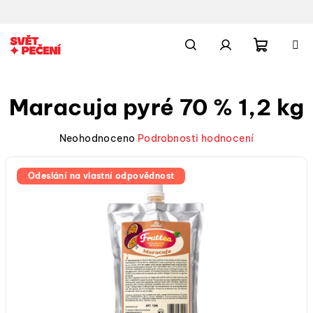
Přejít
na
obsah
Nákupn
Hledat
Přihlášení
Maracuja pyré 70 % 1,2 kg
košík
Průměrné
Neohodnoceno
Podrobnosti hodnocení
hodnocení
produktu
Odeslání na vlastní odpovědnost
je
0,0
z
5
hvězdiček.