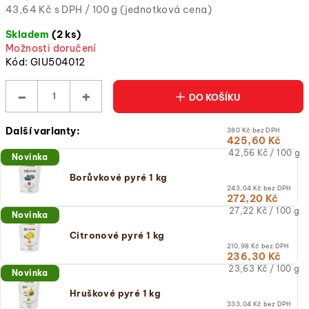
Měrná
43,64 Kč s DPH / 100 g (jednotková cena)
cena:
Skladem
(2 ks)
(jednotková
Možnosti doručení
cena)
Kód:
GIU504012
−
+
DO KOŠÍKU
Další varianty:
380 Kč bez DPH
425,60 Kč
Měrná
42,56 Kč / 100 g
Novinka
cena:
(jednotková
Borůvkové pyré 1 kg
cena)
243,04 Kč bez DPH
272,20 Kč
Měrná
27,22 Kč / 100 g
Novinka
cena:
(jednotková
Citronové pyré 1 kg
cena)
210,98 Kč bez DPH
236,30 Kč
Měrná
23,63 Kč / 100 g
Novinka
cena:
(jednotková
Hruškové pyré 1 kg
cena)
333,04 Kč bez DPH